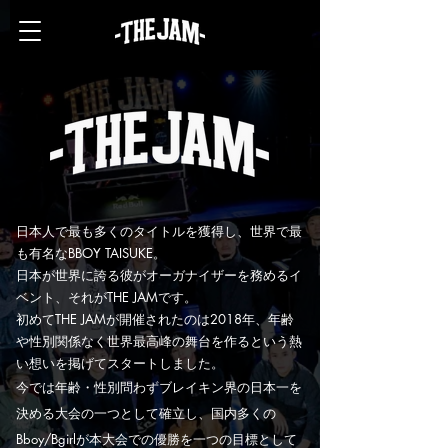
日本人で最も多くのタイトルを獲得し、世界で最
も有名なBBOY TAISUKE。
日本が世界に誇る彼がオーガナイザーを務めるイ
ベント、それがTHE JAMです。
初めてTHE JAMが開催されたのは2018年、年齢
や性別関係なく世界最高峰の舞台を作る
という熱
い想いを掲げてスタートしました。
今では年齢・性別問わずブレイキン界の日本一を
決める大会の一つとして確立し、
国内多くの
Bboy/Bgirlが本大会での優勝を一つの目標として